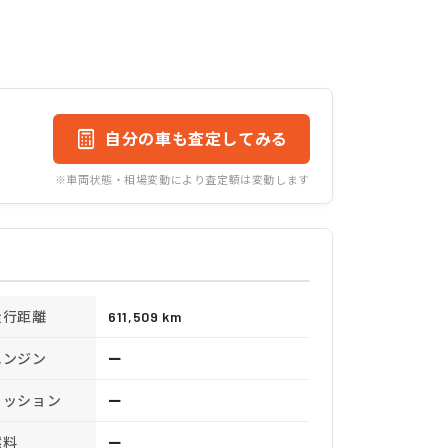
自分の車も査定してみる
※車両状態・相場変動により査定額は変動します
走行距離
611,509 km
エンジン
ー
ミッション
ー
燃料
ー