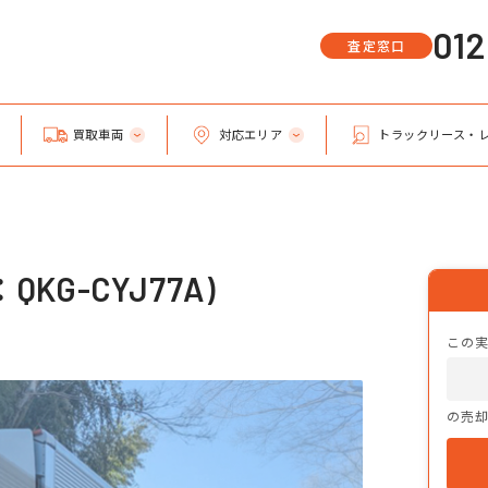
01
査定窓口
買取車両
対応エリア
トラックリース・
KG-CYJ77A)
。
この
の売