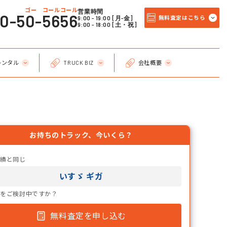
ゴー コールコール
営業時間
20-50-5656
9:00 - 19:00 [月-金]
無料査定はこちら
9:00 - 18:00 [土・祝]
レンタル
TRUCK BIZ
会社概要
お持ちのトラック、今いくら？
実績と同じ
いすゞ ギガ
却をご検討中ですか？
無料査定を申し込む