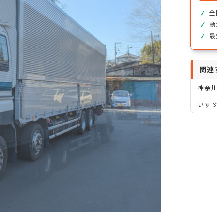
全
動
最
関連
神奈
いすゞ