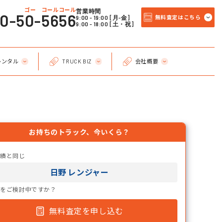
ゴー コールコール
営業時間
20-50-5656
9:00 - 19:00 [月-金]
無料査定はこちら
9:00 - 18:00 [土・祝]
レンタル
TRUCK BIZ
会社概要
お持ちのトラック、今いくら？
実績と同じ
日野 レンジャー
却をご検討中ですか？
無料査定を申し込む