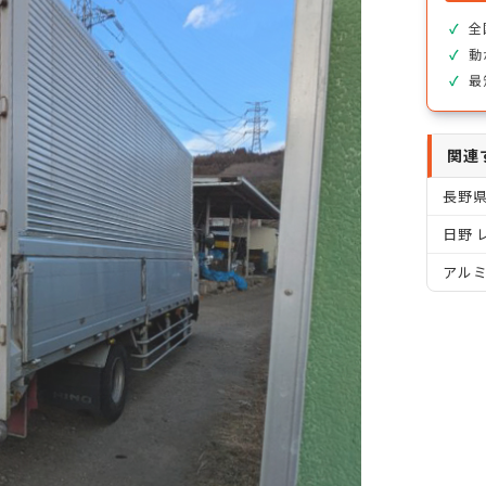
全
動
最
関連
長野
日野 
アル