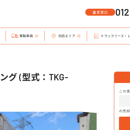
01
査定窓口
買取車両
対応エリア
トラックリース・
グ (型式：TKG-
この
の売