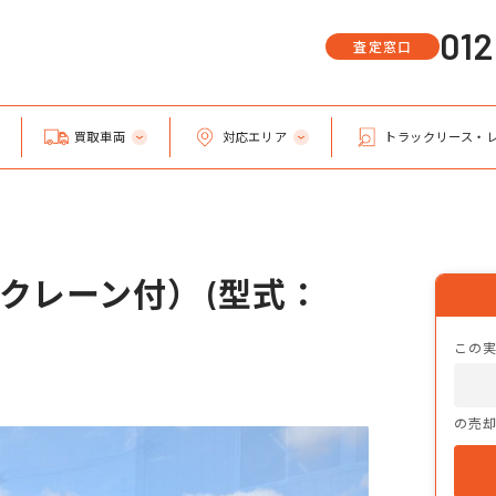
01
査定窓口
買取車両
対応エリア
トラックリース・
クレーン付） (型式：
この
の売