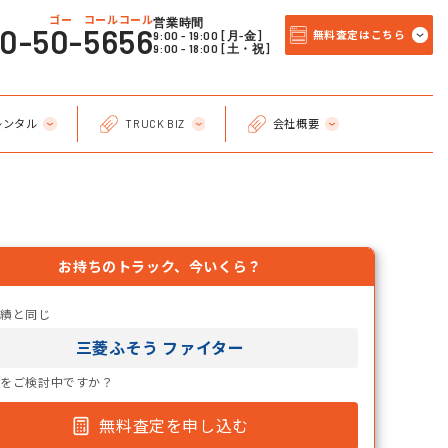
ゴー コールコール
営業時間
20-50-5656
9:00 - 19:00 [月-金]
無料査定はこちら
9:00 - 18:00 [土・祝]
レンタル
TRUCK BIZ
会社概要
お持ちのトラック、今いくら？
実績と同じ
三菱ふそう ファイター
却をご検討中ですか？
無料査定を申し込む