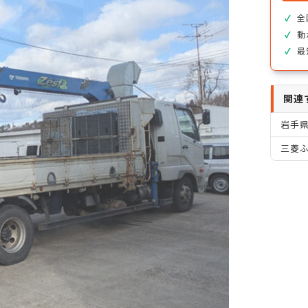
全
動
最
関連
岩手
三菱ふ