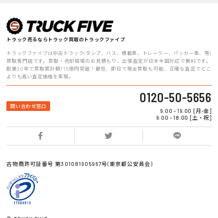
トラック売るならトラック買取のトラックファイブ
トラックファイブは中古トラック(ダンプ、バス、積載車、トレーラー、パッカー車、等)
買取専門店です。買取・売却相場のお見積もり、出張査定が日本全国対応で無料です。
創業20年で買取累計額715億円突破！最短、即日で現金買取も可能、正確な査定でどこ
よりも高い査定価格を実現。
0120-50-5656
問い合わせ窓口
9:00 - 19:00 [月-金]
9:00 - 18:00 [土・祝]
古物商許可証番号 第301081905967号(東京都公安員会)