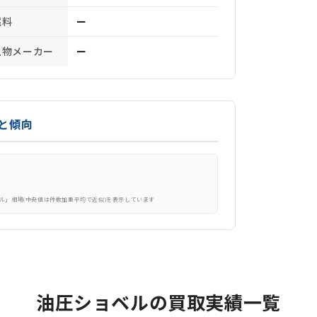
燃料
ー
上物メーカー
ー
と傾向
ル」相場(中央値は件数加重平均で近似)を表示しています
油圧ショベルの買取実績一覧