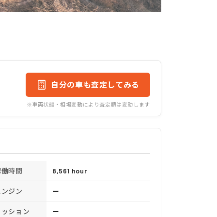
自分の車も査定してみる
※車両状態・相場変動により査定額は変動します
稼働時間
8,561 hour
エンジン
ー
ミッション
ー