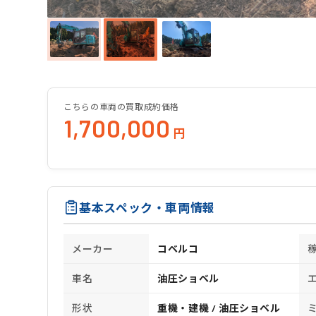
こちらの車両の買取成約価格
1,700,000
円
基本スペック・車両情報
メーカー
コベルコ
車名
油圧ショベル
形状
重機・建機 / 油圧ショベル