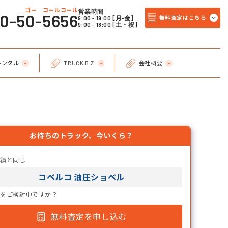
ゴー コールコール
営業時間
20-50-5656
9:00 - 19:00 [月-金]
無料査定はこちら
9:00 - 18:00 [土・祝]
レンタル
TRUCK BIZ
会社概要
お持ちのトラック、今いくら？
実績と同じ
コベルコ 油圧ショベル
却をご検討中ですか？
無料査定を申し込む