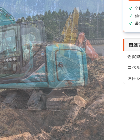
全
動
最
関連
佐賀
コベル
油圧シ