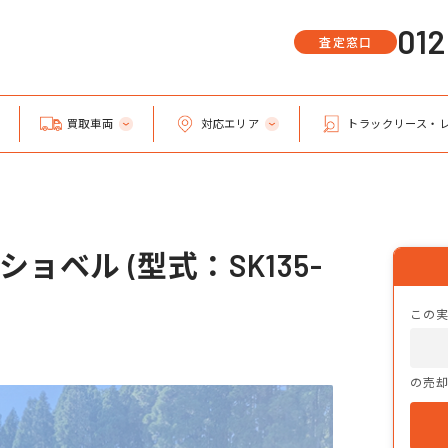
01
査定窓口
買取車両
対応エリア
トラックリース・
ョベル (型式：SK135-
この
の売