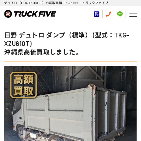
デュトロ（TKG-XZU610T）の買取実績｜okinawa｜トラックファイブ
日野 デュトロ ダンプ（標準） (型式：TKG-
XZU610T)
沖縄県高価買取しました。