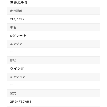
三菱ふそう
走行距離
716,381 km
車名
Sグレート
エンジン
ー
形状
ウイング
ミッション
ー
型式
2PG-FS74HZ