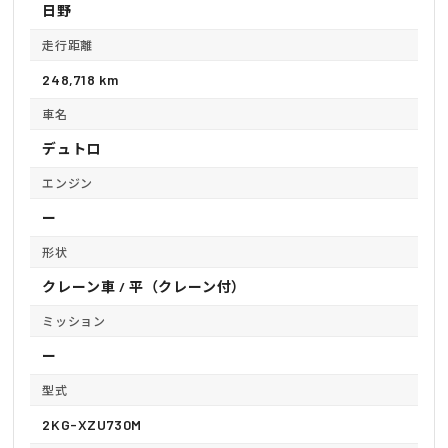
日野
走行距離
248,718 km
車名
デュトロ
エンジン
ー
形状
クレーン車 / 平（クレーン付）
ミッション
ー
型式
2KG-XZU730M