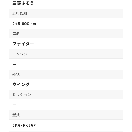
三菱ふそう
走行距離
245,600 km
車名
ファイター
エンジン
ー
形状
ウイング
ミッション
ー
型式
2KG-FK65F