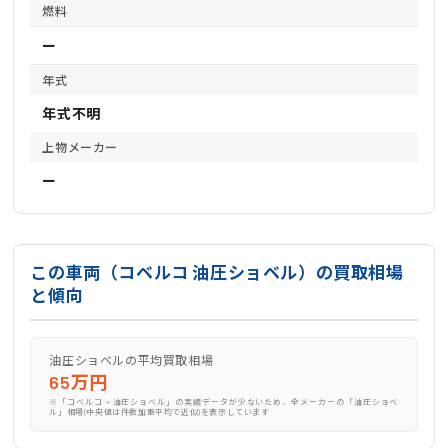
燃料
ー
年式
年式不明
上物メーカー
ー
この車両（コベルコ 油圧ショベル）の買取相場
と傾向
油圧ショベルの平均買取相場
65万円
※「コベルコ × 油圧ショベル」の実績データが少ないため、全メーカーの「油圧ショベ
ル」相場(中央値は件数加重平均で近似)を表示しています