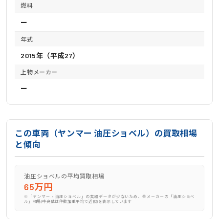
燃料
ー
年式
2015年（平成27）
上物メーカー
ー
この車両（ヤンマー 油圧ショベル）の買取相場
と傾向
油圧ショベルの平均買取相場
65万円
※「ヤンマー × 油圧ショベル」の実績データが少ないため、全メーカーの「油圧ショベ
ル」相場(中央値は件数加重平均で近似)を表示しています