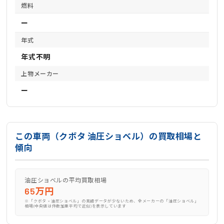
燃料
ー
年式
年式不明
上物メーカー
ー
この車両（クボタ 油圧ショベル）の買取相場と
傾向
油圧ショベルの平均買取相場
65万円
※「クボタ × 油圧ショベル」の実績データが少ないため、全メーカーの「油圧ショベル」
相場(中央値は件数加重平均で近似)を表示しています