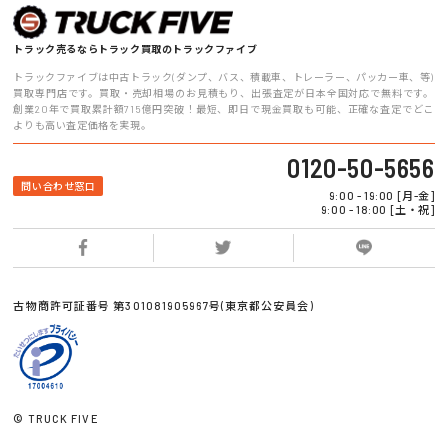
トラック売るならトラック買取のトラックファイブ
トラックファイブは中古トラック(ダンプ、バス、積載車、トレーラー、パッカー車、等)
買取専門店です。買取・売却相場のお見積もり、出張査定が日本全国対応で無料です。
創業20年で買取累計額715億円突破！最短、即日で現金買取も可能、正確な査定でどこ
よりも高い査定価格を実現。
0120-50-5656
問い合わせ窓口
9:00 - 19:00 [月-金]
9:00 - 18:00 [土・祝]
古物商許可証番号 第301081905967号(東京都公安員会)
© TRUCK FIVE