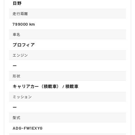
日野
走行距離
799000 km
車名
プロフィア
エンジン
ー
形状
キャリアカー（積載車） / 積載車
ミッション
ー
型式
ADG-FW1EXYG