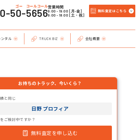
ゴー コールコール
営業時間
20-50-5656
9:00 - 19:00 [月-金]
無料査定はこちら
9:00 - 18:00 [土・祝]
レンタル
TRUCK BIZ
会社概要
お持ちのトラック、今いくら？
実績と同じ
日野 プロフィア
却をご検討中ですか？
無料査定を申し込む