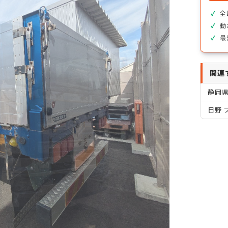
全
動
最
関連
静岡
日野 