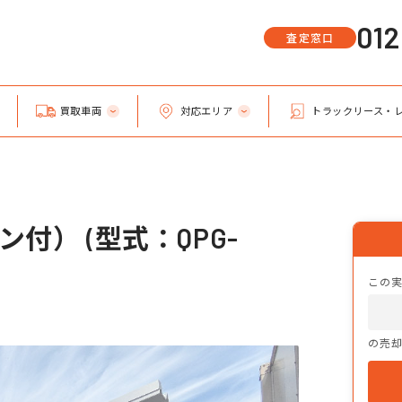
01
査定窓口
買取車両
対応エリア
トラックリース・
付） (型式：QPG-
この
の売