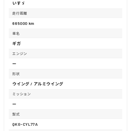
いすゞ
走行距離
665000 km
車名
ギガ
エンジン
ー
形状
ウイング / アルミウイング
ミッション
ー
型式
QKG-CYL77A