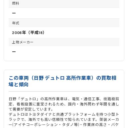
燃料
ー
年式
2006年（平成18）
上物メーカー
ー
この車両（日野 デュトロ 高所作業車）の買取相
場と傾向
日野「デュトロ」の高所作業車は、電気・通信工事、街路樹剪
定、看板設置に重宝されるため、国内・海外問わず年間を通し
て需要が安定しています。
デュトロはトヨタダイナと共通プラットフォームを持つ小型ト
ラックで、海外でも高い信頼性で知られています。架装メーカ
ー(アイチコーポレーション・タダノ等)・作業床の高さ・バケ