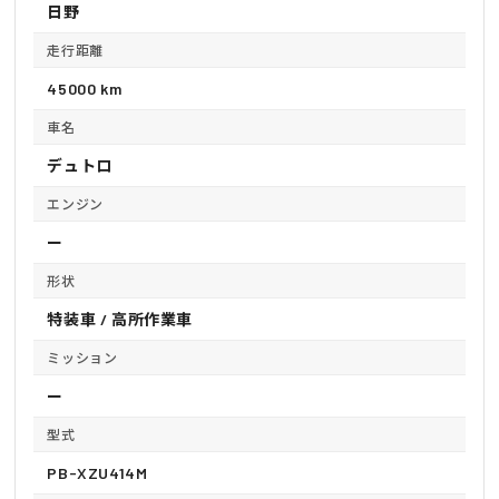
日野
走行距離
45000 km
車名
デュトロ
エンジン
ー
形状
特装車 / 高所作業車
ミッション
ー
型式
PB-XZU414M