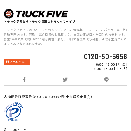
トラック売るならトラック買取のトラックファイブ
トラックファイブは中古トラック(ダンプ、バス、積載車、トレーラー、パッカー車、等)
買取専門店です。買取・売却相場のお見積もり、出張査定が日本全国対応で無料です。
創業20年で買取累計額715億円突破！最短、即日で現金買取も可能、正確な査定でどこ
よりも高い査定価格を実現。
0120-50-5656
問い合わせ窓口
9:00 - 19:00 [月-金]
9:00 - 18:00 [土・祝]
古物商許可証番号 第301081905967号(東京都公安員会)
© TRUCK FIVE