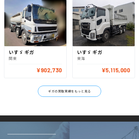
いすゞ ギガ
いすゞ ギガ
関東
東海
¥902,730
¥5,115,000
ギガの買取実績をもっと見る