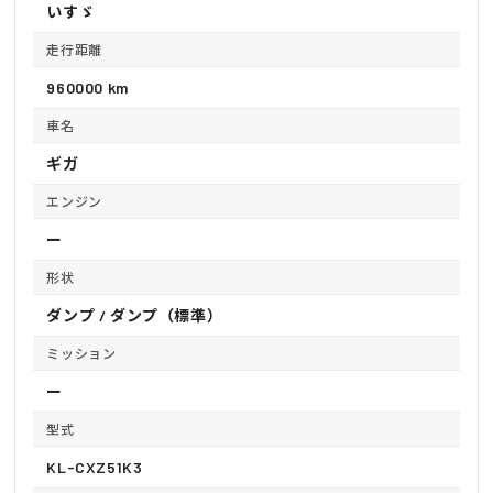
いすゞ
走行距離
960000 km
車名
ギガ
エンジン
ー
形状
ダンプ / ダンプ（標準）
ミッション
ー
型式
KL-CXZ51K3