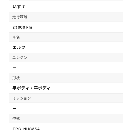
いすゞ
走行距離
23000 km
車名
エルフ
エンジン
ー
形状
平ボディ / 平ボディ
ミッション
ー
型式
TRG-NHS85A