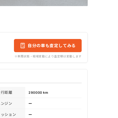
自分の車も査定してみる
※車両状態・相場変動により査定額は変動します
走行距離
290000 km
エンジン
ー
ミッション
ー