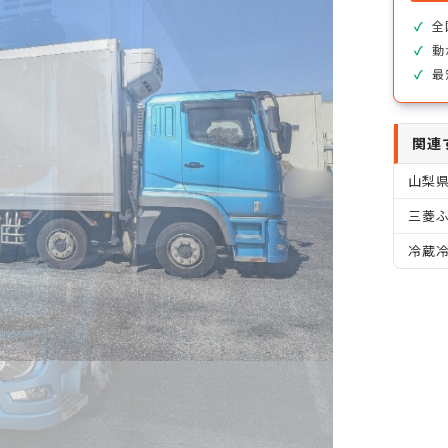
全
動
最
関連
山梨
三菱ふ
冷蔵