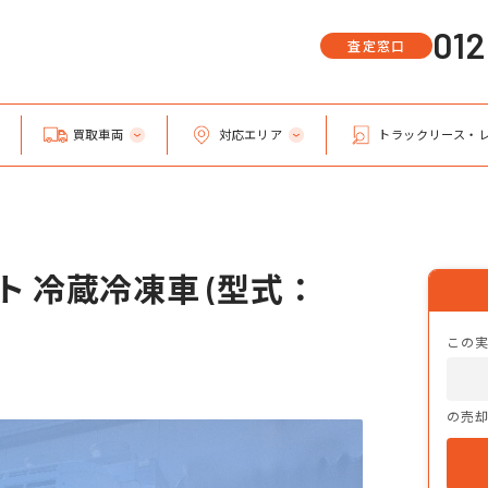
01
査定窓口
買取車両
対応エリア
トラックリース・
 冷蔵冷凍車 (型式：
この
の売