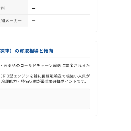
燃料
ー
上物メーカー
ー
冷凍車）の買取相場と傾向
・医薬品のコールドチェーン輸送に重宝されるた
。
6R10型エンジンを軸に長距離輸送で根強い人気が
・冷却能力・整備状態が最重要評価ポイントです。