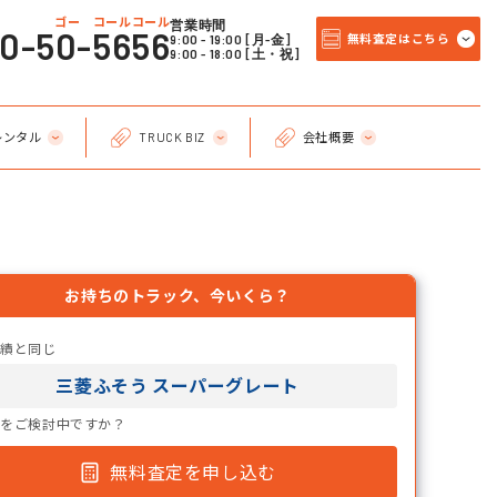
ゴー コールコール
営業時間
20-50-5656
9:00 - 19:00 [月-金]
無料査定はこちら
9:00 - 18:00 [土・祝]
レンタル
TRUCK BIZ
会社概要
お持ちのトラック、今いくら？
実績と同じ
三菱ふそう スーパーグレート
却をご検討中ですか？
無料査定を申し込む