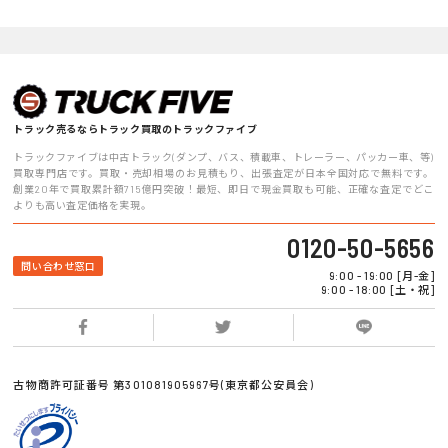
トラック売るならトラック買取のトラックファイブ
トラックファイブは中古トラック(ダンプ、バス、積載車、トレーラー、パッカー車、等)
買取専門店です。買取・売却相場のお見積もり、出張査定が日本全国対応で無料です。
創業20年で買取累計額715億円突破！最短、即日で現金買取も可能、正確な査定でどこ
よりも高い査定価格を実現。
0120-50-5656
問い合わせ窓口
9:00 - 19:00 [月-金]
9:00 - 18:00 [土・祝]
古物商許可証番号 第301081905967号(東京都公安員会)