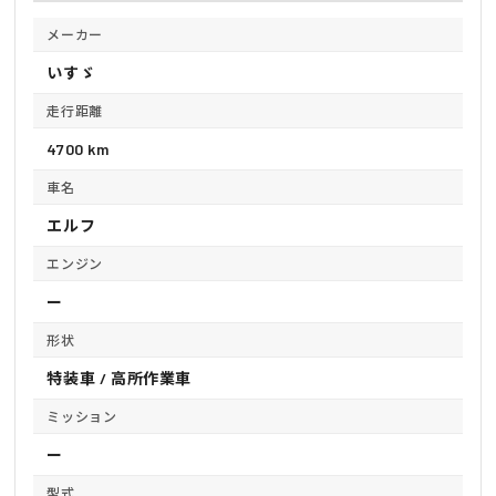
メーカー
いすゞ
走行距離
4700 km
車名
エルフ
エンジン
ー
形状
特装車 / 高所作業車
ミッション
ー
型式