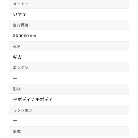
メーカー
いすゞ
走行距離
330000 km
車名
ギガ
エンジン
ー
形状
平ボディ / 平ボディ
ミッション
ー
型式