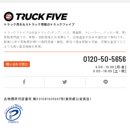
トラック売るならトラック買取のトラックファイブ
トラックファイブは中古トラック(ダンプ、バス、積載車、トレーラー、パッカー車、等)
買取専門店です。買取・売却相場のお見積もり、出張査定が日本全国対応で無料です。
創業20年で買取累計額715億円突破！最短、即日で現金買取も可能、正確な査定でどこ
よりも高い査定価格を実現。
0120-50-5656
問い合わせ窓口
9:00 - 19:00 [月-金]
9:00 - 18:00 [土・祝]
古物商許可証番号 第301081905967号(東京都公安員会)