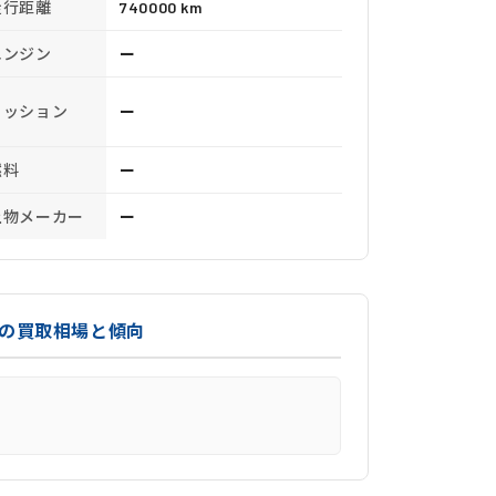
走行距離
740000 km
エンジン
ー
ミッション
ー
燃料
ー
上物メーカー
ー
）の買取相場と傾向