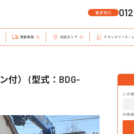
01
査定窓口
買取車両
対応エリア
トラックリース・
付） (型式：BDG-
この
の売