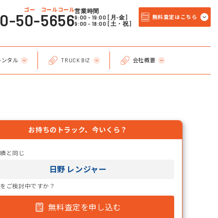
ゴー コールコール
営業時間
20-50-5656
9:00 - 19:00 [月-金]
無料査定はこちら
9:00 - 18:00 [土・祝]
レンタル
TRUCK BIZ
会社概要
お持ちのトラック、今いくら？
実績と同じ
日野 レンジャー
却をご検討中ですか？
無料査定を申し込む