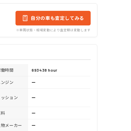
自分の車も査定してみる
※車両状態・相場変動により査定額は変動します
稼働時間
693438 hour
エンジン
ー
ミッション
ー
燃料
ー
上物メーカー
ー