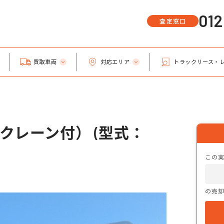
01
査定窓口
買取車両
対応エリア
トラックリース・
クレーン付） (型式：
この
の売