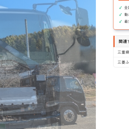
全
動
最
関連
三重
三菱ふ