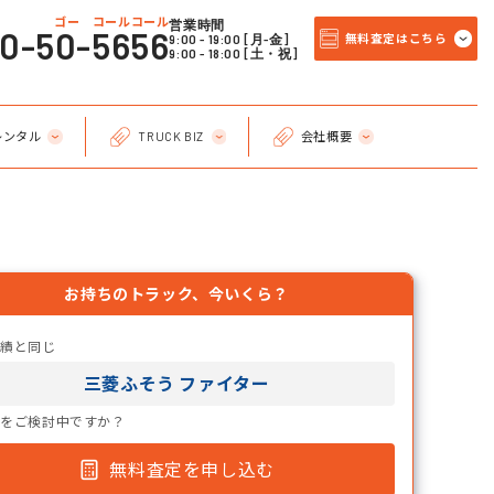
ゴー コールコール
営業時間
20-50-5656
9:00 - 19:00 [月-金]
無料査定はこちら
9:00 - 18:00 [土・祝]
レンタル
TRUCK BIZ
会社概要
お持ちのトラック、今いくら？
実績と同じ
三菱ふそう ファイター
却をご検討中ですか？
無料査定を申し込む