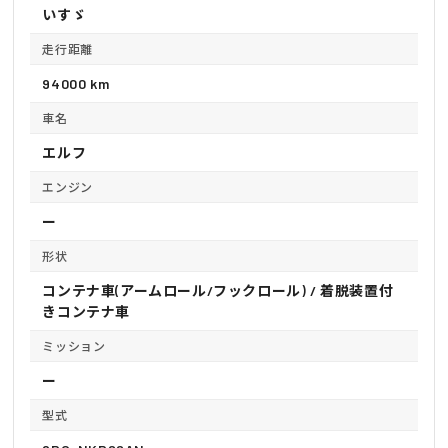
いすゞ
走行距離
94000 km
車名
エルフ
エンジン
ー
形状
コンテナ車(アームロール/フックロール) / 着脱装置付
きコンテナ車
ミッション
ー
型式