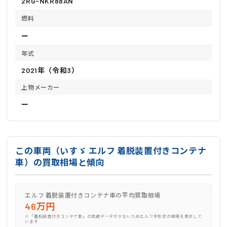
2RG-NKR88AN
燃料
ー
年式
2021年（令和3）
上物メーカー
ー
この車両（いすゞ エルフ 着脱装置付きコンテナ
車）の買取相場と傾向
エルフ 着脱装置付きコンテナ車の平均買取相場
46万円
※「着脱装置付きコンテナ車」の実績データが少ないためエルフ全形状の相場を表示して
います