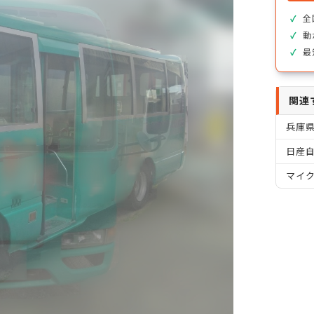
全
動
最
関連
兵庫
日産自
マイ