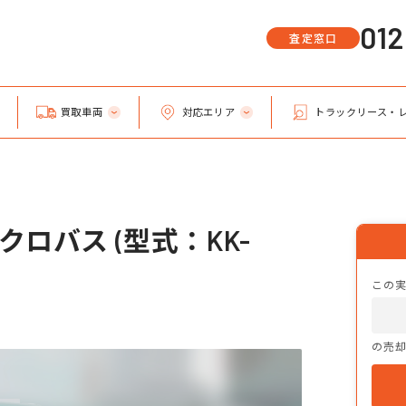
01
査定窓口
買取車両
対応エリア
トラックリース・
ロバス (型式：KK-
この
の売