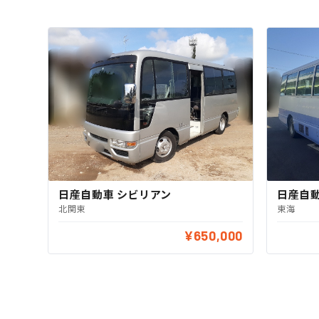
日産自動車 シビリアン
日産自動
北関東
東海
¥650,000