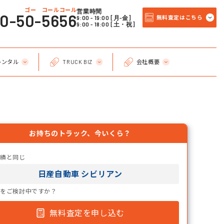
ゴー コールコール
営業時間
20-50-5656
9:00 - 19:00 [月-金]
無料査定はこちら
9:00 - 18:00 [土・祝]
レンタル
TRUCK BIZ
会社概要
お持ちのトラック、今いくら？
実績と同じ
日産自動車 シビリアン
却をご検討中ですか？
無料査定を申し込む