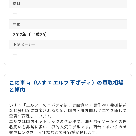
燃料
ー
年式
2017年（平成29）
上物メーカー
ー
この車両（いすゞ エルフ 平ボディ）の買取相場
と傾向
いすゞ「エルフ」の平ボディは、建設資材・農作物・機械輸送
など多用途に重宝されるため、国内・海外問わず年間を通して
需要が安定しています。
エルフは国内小型トラックの代表格で、海外バイヤーからの指
名買いも非常に多い世界的人気モデルです。荷台・あおりの状
態やロングボディ仕様などで評価が変動します。