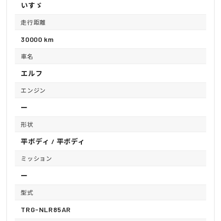
いすゞ
走行距離
30000 km
車名
エルフ
エンジン
ー
形状
平ボディ / 平ボディ
ミッション
ー
型式
TRG-NLR85AR