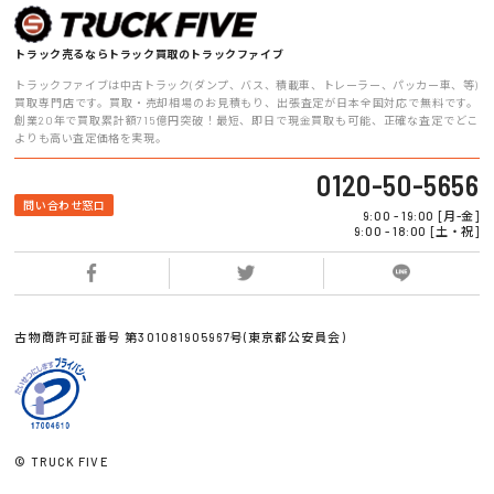
トラック売るならトラック買取のトラックファイブ
トラックファイブは中古トラック(ダンプ、バス、積載車、トレーラー、パッカー車、等)
買取専門店です。買取・売却相場のお見積もり、出張査定が日本全国対応で無料です。
創業20年で買取累計額715億円突破！最短、即日で現金買取も可能、正確な査定でどこ
よりも高い査定価格を実現。
0120-50-5656
問い合わせ窓口
9:00 - 19:00 [月-金]
9:00 - 18:00 [土・祝]
古物商許可証番号 第301081905967号(東京都公安員会)
© TRUCK FIVE