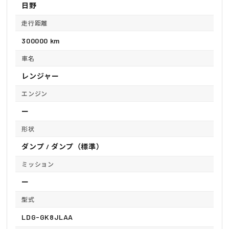
日野
走行距離
300000 km
車名
レンジャー
エンジン
ー
形状
ダンプ / ダンプ（標準）
ミッション
ー
型式
LDG-GK8JLAA