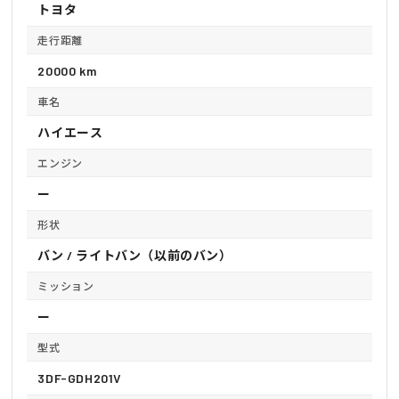
トヨタ
走行距離
20000 km
車名
ハイエース
エンジン
ー
形状
バン / ライトバン（以前のバン）
ミッション
ー
型式
3DF-GDH201V