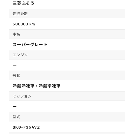
三菱ふそう
走行距離
500000 km
車名
スーパーグレート
エンジン
ー
形状
冷蔵冷凍車 / 冷蔵冷凍車
ミッション
ー
型式
QKG-FS54VZ