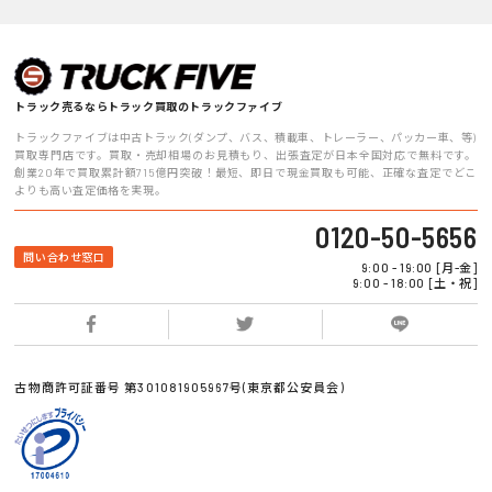
トラック売るならトラック買取のトラックファイブ
トラックファイブは中古トラック(ダンプ、バス、積載車、トレーラー、パッカー車、等)
買取専門店です。買取・売却相場のお見積もり、出張査定が日本全国対応で無料です。
創業20年で買取累計額715億円突破！最短、即日で現金買取も可能、正確な査定でどこ
よりも高い査定価格を実現。
0120-50-5656
問い合わせ窓口
9:00 - 19:00 [月-金]
9:00 - 18:00 [土・祝]
古物商許可証番号 第301081905967号(東京都公安員会)