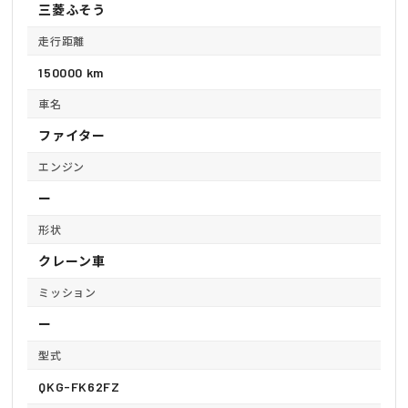
三菱ふそう
走行距離
150000 km
車名
ファイター
エンジン
ー
形状
クレーン車
ミッション
ー
型式
QKG-FK62FZ