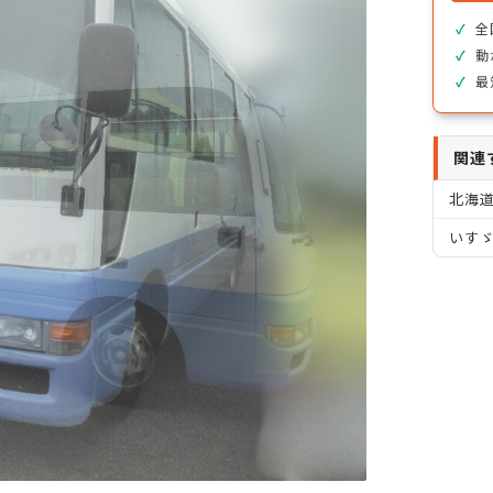
全
動
最
関連
北海
いすゞ