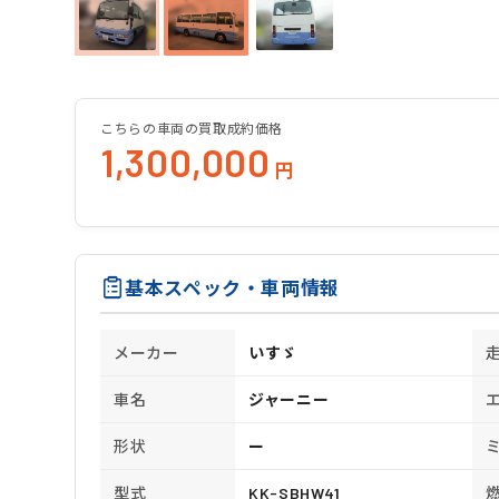
こちらの車両の買取成約価格
1,300,000
円
基本スペック・車両情報
メーカー
いすゞ
車名
ジャーニー
形状
ー
型式
KK-SBHW41