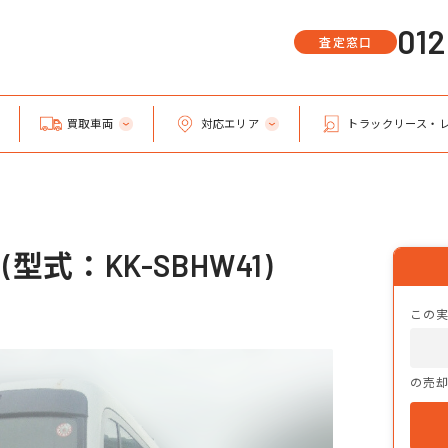
01
査定窓口
買取車両
対応エリア
トラックリース・
型式：KK-SBHW41)
この
の売