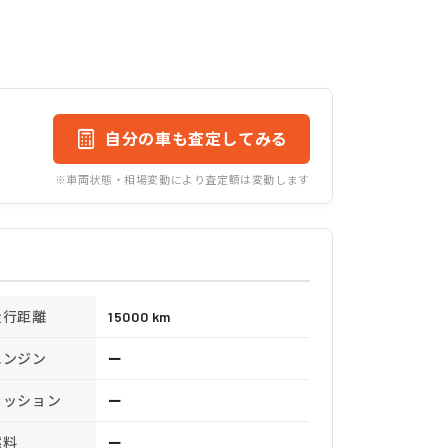
自分の車も査定してみる
※車両状態・相場変動により査定額は変動します
走行距離
15000 km
エンジン
ー
ミッション
ー
燃料
ー