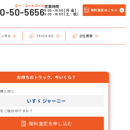
ゴー コールコール
営業時間
20-50-5656
9:00 - 19:00 [月-金]
無料査定はこちら
9:00 - 18:00 [土・祝]
レンタル
TRUCK BIZ
会社概要
お持ちのトラック、今いくら？
実績と同じ
いすゞ ジャーニー
却をご検討中ですか？
無料査定を申し込む