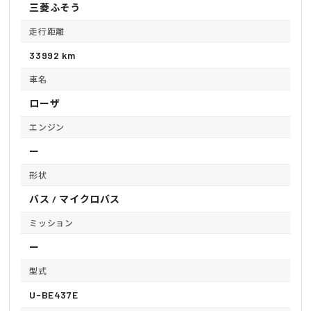
三菱ふそう
走行距離
33992 km
車名
ローザ
エンジン
ー
形状
バス / マイクロバス
ミッション
ー
型式
U-BE437E