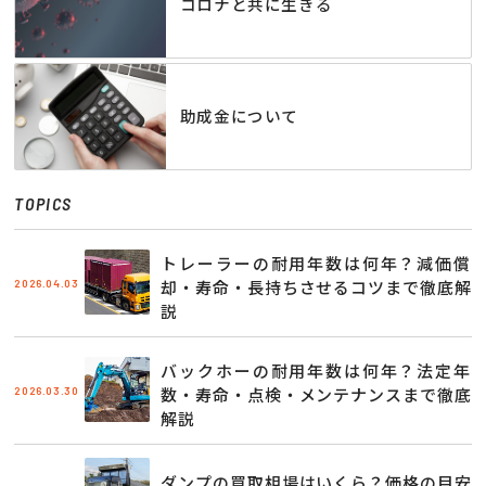
コロナと共に生きる
助成金について
TOPICS
トレーラーの耐用年数は何年？減価償
2026.04.03
却・寿命・長持ちさせるコツまで徹底解
説
バックホーの耐用年数は何年？法定年
2026.03.30
数・寿命・点検・メンテナンスまで徹底
解説
ダンプの買取相場はいくら？価格の目安