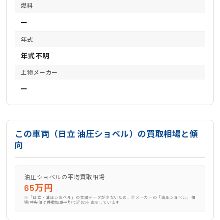
燃料
ー
年式
年式不明
上物メーカー
ー
この車両（日立 油圧ショベル）の買取相場と傾
向
油圧ショベルの平均買取相場
65万円
※「日立 × 油圧ショベル」の実績データが少ないため、全メーカーの「油圧ショベル」相
場(中央値は件数加重平均で近似)を表示しています