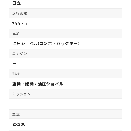
日立
走行距離
744 km
車名
油圧ショベル(ユンボ・バックホー)
エンジン
ー
形状
重機・建機 / 油圧ショベル
ミッション
ー
型式
ZX20U