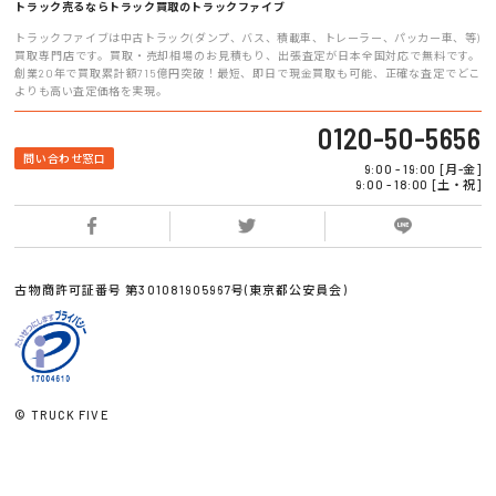
トラック売るならトラック買取のトラックファイブ
トラックファイブは中古トラック(ダンプ、バス、積載車、トレーラー、パッカー車、等)
買取専門店です。買取・売却相場のお見積もり、出張査定が日本全国対応で無料です。
創業20年で買取累計額715億円突破！最短、即日で現金買取も可能、正確な査定でどこ
よりも高い査定価格を実現。
0120-50-5656
問い合わせ窓口
9:00 - 19:00 [月-金]
9:00 - 18:00 [土・祝]
古物商許可証番号 第301081905967号(東京都公安員会)
© TRUCK FIVE