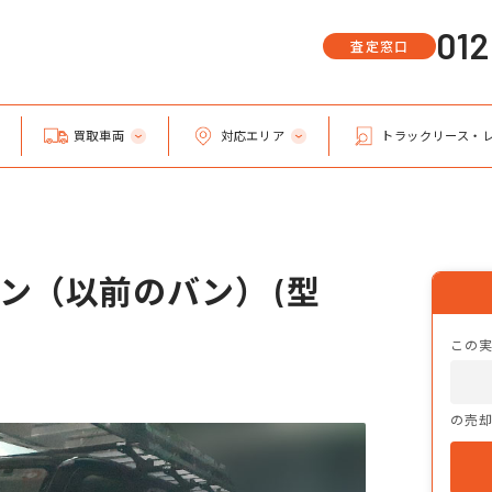
01
査定窓口
買取車両
対応エリア
トラックリース・
ン（以前のバン） (型
この
の売