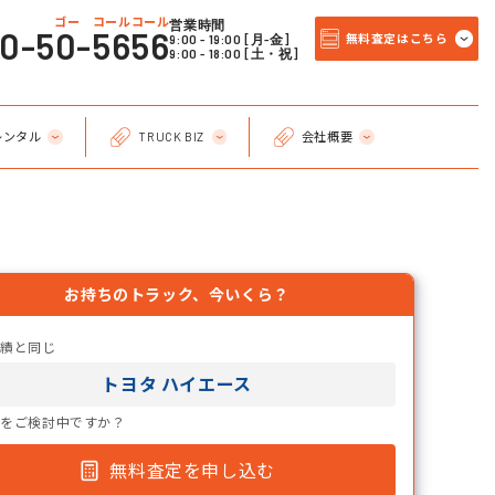
ゴー コールコール
営業時間
20-50-5656
9:00 - 19:00 [月-金]
無料査定はこちら
9:00 - 18:00 [土・祝]
レンタル
TRUCK BIZ
会社概要
お持ちのトラック、今いくら？
実績と同じ
トヨタ ハイエース
却をご検討中ですか？
無料査定を申し込む