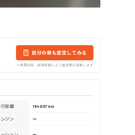
自分の車も査定してみる
※車両状態・相場変動により査定額は変動します
走行距離
184907 km
エンジン
ー
ミッション
ー