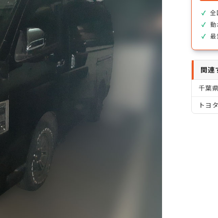
全
動
最
関連
千葉
トヨタ