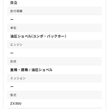
日立
走行距離
ー
車名
油圧ショベル(ユンボ・バックホー)
エンジン
ー
形状
重機・建機 / 油圧ショベル
ミッション
ー
型式
ZX30U