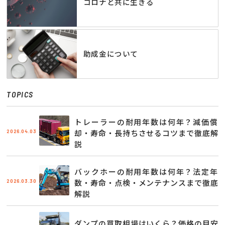
コロナと共に生きる
助成金について
TOPICS
トレーラーの耐用年数は何年？減価償
2026.04.03
却・寿命・長持ちさせるコツまで徹底解
説
バックホーの耐用年数は何年？法定年
2026.03.30
数・寿命・点検・メンテナンスまで徹底
解説
ダンプの買取相場はいくら？価格の目安