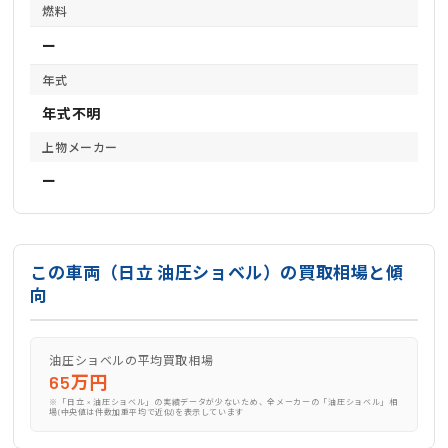
燃料
ー
年式
年式不明
上物メーカー
ー
この車両（日立 油圧ショベル）の買取相場と傾
向
油圧ショベルの平均買取相場
65万円
※「日立 × 油圧ショベル」の実績データが少ないため、全メーカーの「油圧ショベル」相
場(中央値は件数加重平均で近似)を表示しています