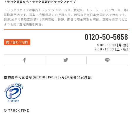
トラック売るならトラック買取のトラックファイブ
トラックファイブは中古トラック(ダンプ、バス、積載車、トレーラー、パッカー車、等)
買取専門店です。買取・売却相場のお見積もり、出張査定が日本全国対応で無料です。
創業20年で買取累計額715億円突破！最短、即日で現金買取も可能、正確な査定でどこ
よりも高い査定価格を実現。
0120-50-5656
問い合わせ窓口
9:00 - 19:00 [月-金]
9:00 - 18:00 [土・祝]
古物商許可証番号 第301081905967号(東京都公安員会)
© TRUCK FIVE