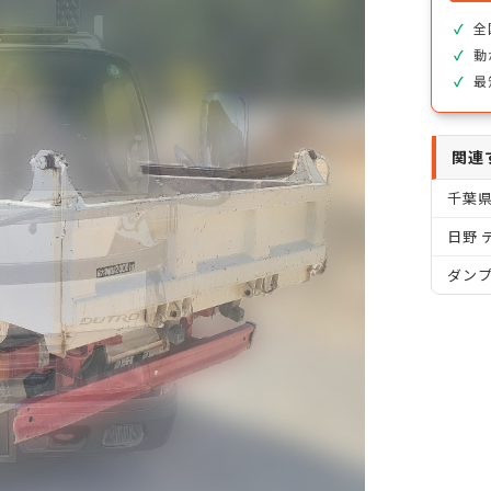
全
動
最
関連
千葉
日野 
ダン