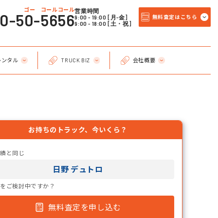
ゴー コールコール
営業時間
20-50-5656
9:00 - 19:00 [月-金]
無料査定はこちら
9:00 - 18:00 [土・祝]
レンタル
TRUCK BIZ
会社概要
お持ちのトラック、今いくら？
実績と同じ
日野 デュトロ
却をご検討中ですか？
無料査定を申し込む