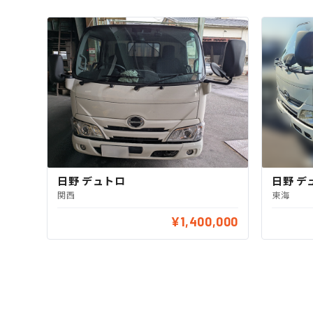
日野 デュトロ
日野 デ
関西
東海
¥1,400,000