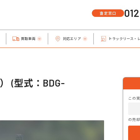
01
査定窓口
買取車両
対応エリア
トラックリース・
 (型式：BDG-
この
の売