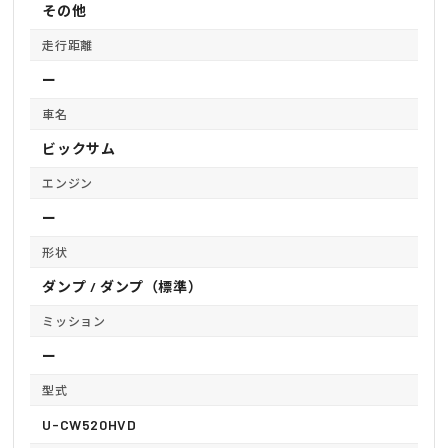
その他
走行距離
ー
車名
ビックサム
エンジン
ー
形状
ダンプ / ダンプ（標準）
ミッション
ー
型式
U-CW520HVD