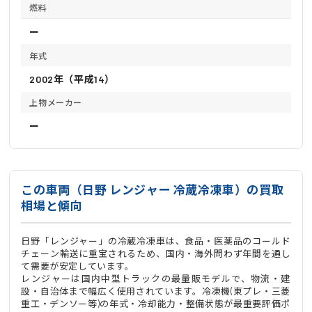
燃料
ー
年式
2002年（平成14）
上物メーカー
ー
この車両（日野 レンジャー 冷蔵冷凍車）の買取
相場と傾向
日野「レンジャー」の冷蔵冷凍車は、食品・医薬品のコールド
チェーン輸送に重宝されるため、国内・海外問わず年間を通し
て需要が安定しています。
レンジャーは国内中型トラックの最量販モデルで、物流・建
設・自治体まで幅広く使用されています。冷凍機(東プレ・三菱
重工・デンソー等)の年式・冷却能力・整備状態が最重要評価ポ