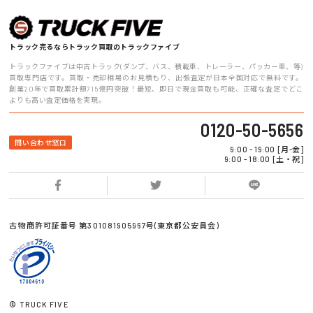
トラック売るならトラック買取のトラックファイブ
トラックファイブは中古トラック(ダンプ、バス、積載車、トレーラー、パッカー車、等)
買取専門店です。買取・売却相場のお見積もり、出張査定が日本全国対応で無料です。
創業20年で買取累計額715億円突破！最短、即日で現金買取も可能、正確な査定でどこ
よりも高い査定価格を実現。
0120-50-5656
問い合わせ窓口
9:00 - 19:00 [月-金]
9:00 - 18:00 [土・祝]
古物商許可証番号 第301081905967号(東京都公安員会)
© TRUCK FIVE