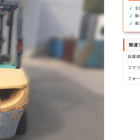
全
動
最
関連
兵庫
コマツ
フォ