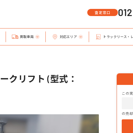
01
査定窓口
買取車両
対応エリア
トラックリース・
ークリフト (型式：
この
の売