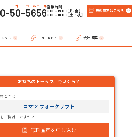
ゴー コールコール
営業時間
20-50-5656
9:00 - 19:00 [月-金]
無料査定はこちら
9:00 - 18:00 [土・祝]
レンタル
TRUCK BIZ
会社概要
お持ちのトラック、今いくら？
実績と同じ
コマツ フォークリフト
却をご検討中ですか？
無料査定を申し込む