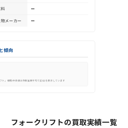
燃料
ー
上物メーカー
ー
と傾向
フト」相場(中央値は件数加重平均で近似)を表示しています
フォークリフトの買取実績一覧