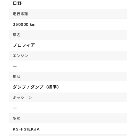
日野
走行距離
350000 km
車名
プロフィア
エンジン
ー
形状
ダンプ / ダンプ（標準）
ミッション
ー
型式
KS-FS1EKJA