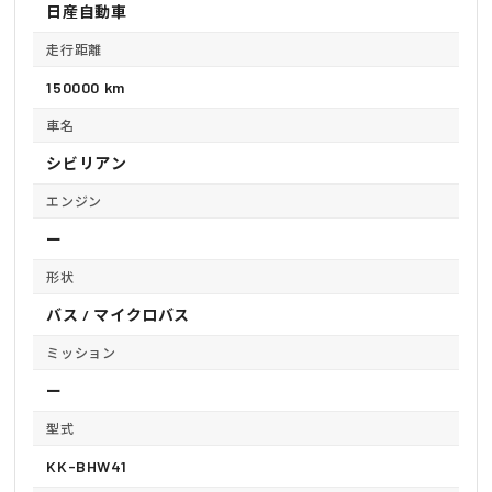
日産自動車
走行距離
150000 km
車名
シビリアン
エンジン
ー
形状
バス / マイクロバス
ミッション
ー
型式
KK-BHW41