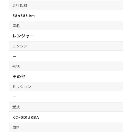
走行距離
384388 km
車名
レンジャー
エンジン
ー
形状
その他
ミッション
ー
型式
KC-GD1JKBA
燃料