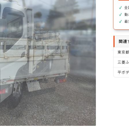
全
動
最
関連
東京
三菱ふ
平ボ