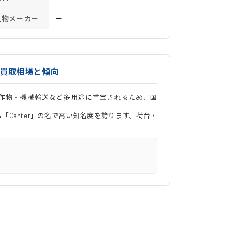
上物メーカー
ー
の買取相場と傾向
作物・機械輸送など多用途に重宝されるため、国
Canter」の名で高い知名度を誇ります。荷台・
。