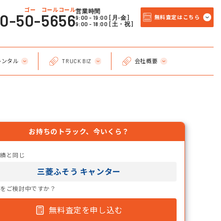
ゴー コールコール
営業時間
20-50-5656
9:00 - 19:00 [月-金]
無料査定はこちら
9:00 - 18:00 [土・祝]
レンタル
TRUCK BIZ
会社概要
お持ちのトラック、今いくら？
実績と同じ
三菱ふそう キャンター
却をご検討中ですか？
無料査定を申し込む