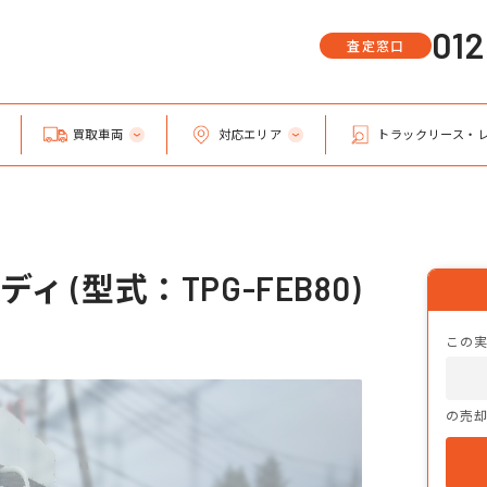
01
査定窓口
買取車両
対応エリア
トラックリース・
 (型式：TPG-FEB80)
この
の売