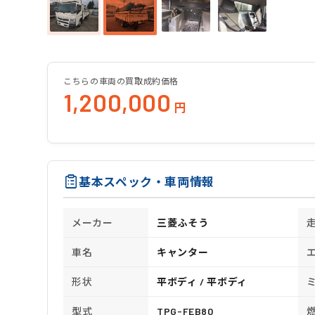
こちらの車両の買取成約価格
1,200,000
円
基本スペック・車両情報
メーカー
三菱ふそう
車名
キャンター
形状
平ボディ / 平ボディ
型式
TPG-FEB80