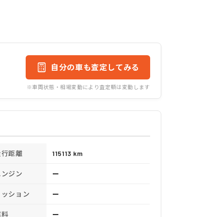
自分の車も査定してみる
※車両状態・相場変動により査定額は変動します
走行距離
115113 km
エンジン
ー
ミッション
ー
燃料
ー