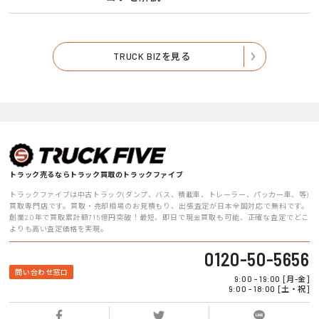
TRUCK BIZを見る
トラック売るならトラック買取のトラックファイブ
トラックファイブは中古トラック(ダンプ、バス、積載車、トレーラー、パッカー車、等)
買取専門店です。買取・売却相場のお見積もり、出張査定が日本全国対応で無料です。
創業20年で買取累計額715億円突破！最短、即日で現金買取も可能、正確な査定でどこ
よりも高い査定価格を実現。
0120-50-5656
問い合わせ窓口
9:00 - 19:00 [月-金]
9:00 - 18:00 [土・祝]