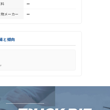
燃料
ー
上物メーカー
ー
場と傾向
す