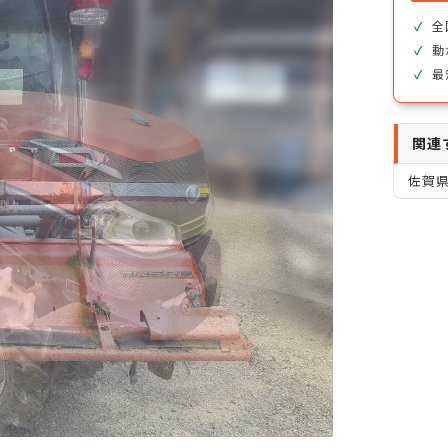
全
動
最
関連
佐賀