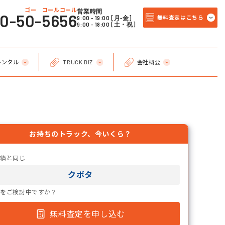
ゴー コールコール
営業時間
20-50-5656
9:00 - 19:00 [月-金]
無料査定はこちら
9:00 - 18:00 [土・祝]
レンタル
TRUCK BIZ
会社概要
お持ちのトラック、今いくら？
実績と同じ
クボタ
却をご検討中ですか？
無料査定を申し込む