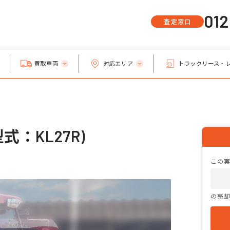
01
査定窓口
買取車両
対応エリア
トラックリース・
式：KL27R)
この
の売