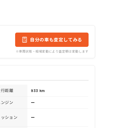
自分の車も査定してみる
※車両状態・相場変動により査定額は変動します
走行距離
933 km
エンジン
ー
ミッション
ー