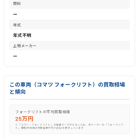
燃料
ー
年式
年式不明
上物メーカー
ー
この車両（コマツ フォークリフト）の買取相場
と傾向
フォークリフトの平均買取相場
25万円
※「コマツ × フォークリフト」の実績データが少ないため、全メーカーの「フォークリフ
ト」相場(中央値は件数加重平均で近似)を表示しています