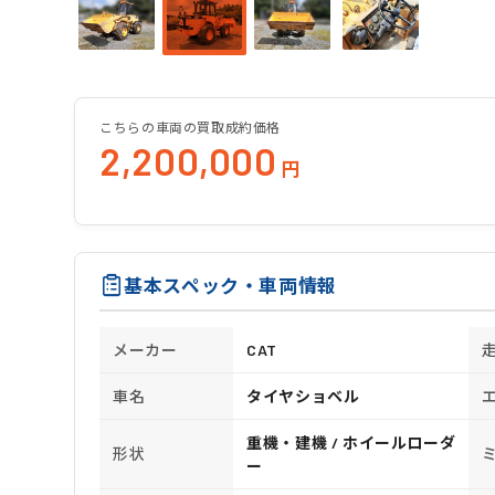
こちらの車両の買取成約価格
2,200,000
円
基本スペック・車両情報
メーカー
CAT
車名
タイヤショベル
重機・建機 / ホイールローダ
形状
ー