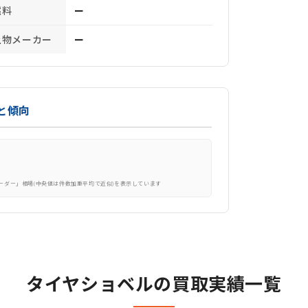
燃料
ー
上物メーカー
ー
と傾向
ローダー」相場(中央値は件数加重平均で近似)を表示しています
タイヤショベルの買取実績一覧