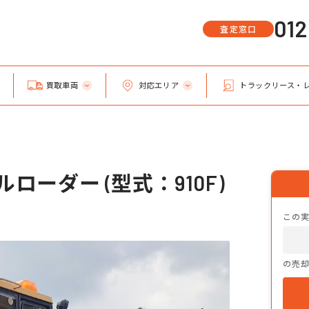
01
査定窓口
買取車両
対応エリア
トラックリース・
ローダー (型式：910F)
この
の売