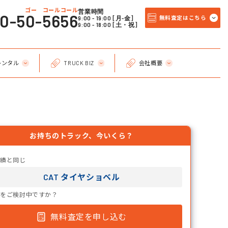
ゴー コールコール
営業時間
20-50-5656
9:00 - 19:00 [月-金]
無料査定はこちら
9:00 - 18:00 [土・祝]
レンタル
TRUCK BIZ
会社概要
お持ちのトラック、今いくら？
実績と同じ
CAT タイヤショベル
却をご検討中ですか？
無料査定を申し込む