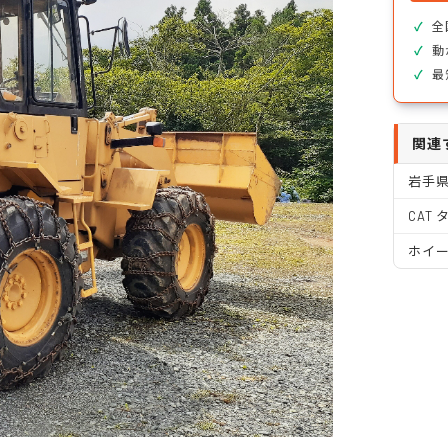
全
動
最
関連
岩手
CAT
ホイ