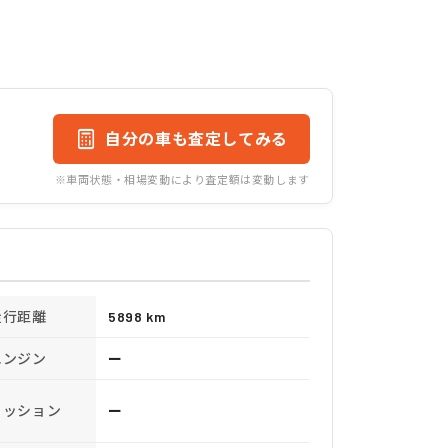
自分の車も査定してみる
※車両状態・相場変動により査定額は変動します
走行距離
5898 km
エンジン
ー
ミッション
ー