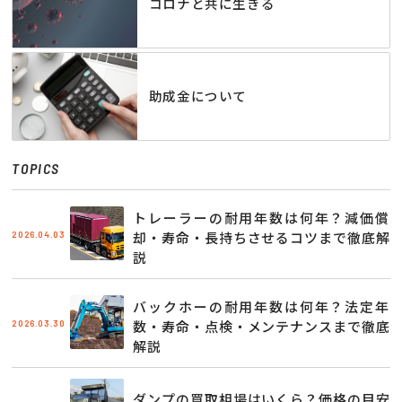
コロナと共に生きる
助成金について
TOPICS
トレーラーの耐用年数は何年？減価償
2026.04.03
却・寿命・長持ちさせるコツまで徹底解
説
バックホーの耐用年数は何年？法定年
2026.03.30
数・寿命・点検・メンテナンスまで徹底
解説
ダンプの買取相場はいくら？価格の目安