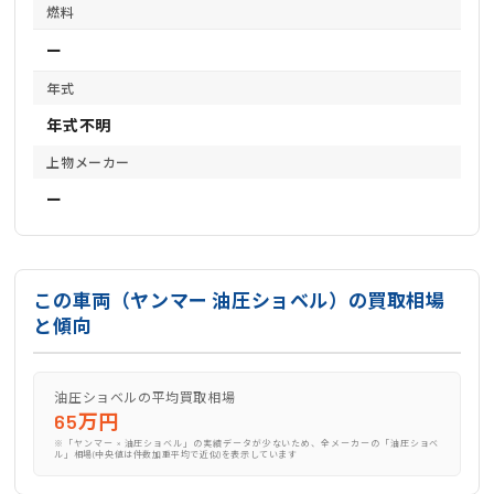
燃料
ー
年式
年式不明
上物メーカー
ー
この車両（ヤンマー 油圧ショベル）の買取相場
と傾向
油圧ショベルの平均買取相場
65万円
※「ヤンマー × 油圧ショベル」の実績データが少ないため、全メーカーの「油圧ショベ
ル」相場(中央値は件数加重平均で近似)を表示しています