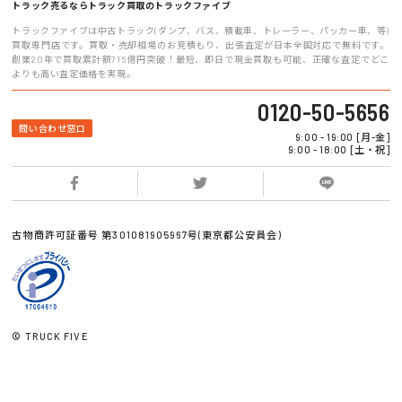
トラック売るならトラック買取のトラックファイブ
トラックファイブは中古トラック(ダンプ、バス、積載車、トレーラー、パッカー車、等)
買取専門店です。買取・売却相場のお見積もり、出張査定が日本全国対応で無料です。
創業20年で買取累計額715億円突破！最短、即日で現金買取も可能、正確な査定でどこ
よりも高い査定価格を実現。
0120-50-5656
問い合わせ窓口
9:00 - 19:00 [月-金]
9:00 - 18:00 [土・祝]
古物商許可証番号 第301081905967号(東京都公安員会)
© TRUCK FIVE