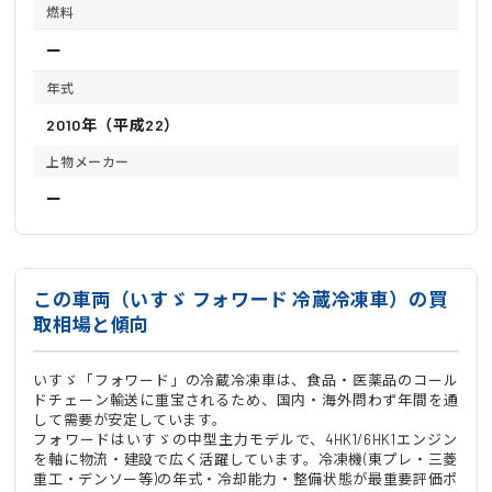
燃料
ー
年式
2010年（平成22）
上物メーカー
ー
この車両（いすゞ フォワード 冷蔵冷凍車）の買
取相場と傾向
いすゞ「フォワード」の冷蔵冷凍車は、食品・医薬品のコール
ドチェーン輸送に重宝されるため、国内・海外問わず年間を通
して需要が安定しています。
フォワードはいすゞの中型主力モデルで、4HK1/6HK1エンジン
を軸に物流・建設で広く活躍しています。冷凍機(東プレ・三菱
重工・デンソー等)の年式・冷却能力・整備状態が最重要評価ポ