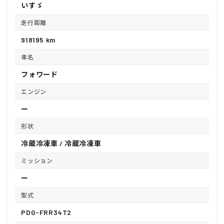
いすゞ
走行距離
918195 km
車名
フォワード
エンジン
ー
形状
冷蔵冷凍車 / 冷蔵冷凍車
ミッション
ー
型式
PDG-FRR34T2