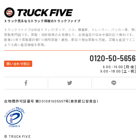
トラック売るならトラック買取のトラックファイブ
トラックファイブは中古トラック(ダンプ、バス、積載車、トレーラー、パッカー車、等)
買取専門店です。買取・売却相場のお見積もり、出張査定が日本全国対応で無料です。
創業20年で買取累計額715億円突破！最短、即日で現金買取も可能、正確な査定でどこ
よりも高い査定価格を実現。
0120-50-5656
問い合わせ窓口
9:00 - 19:00 [月-金]
9:00 - 18:00 [土・祝]
古物商許可証番号 第301081905967号(東京都公安員会)
© TRUCK FIVE